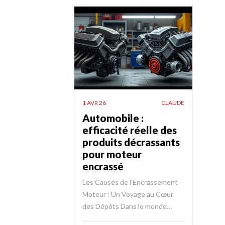
1 AVR 26
CLAUDE
Automobile :
efficacité réelle des
produits décrassants
pour moteur
encrassé
Les Causes de l’Encrassement
Moteur : Un Voyage au Cœur
des Dépôts Dans le monde…