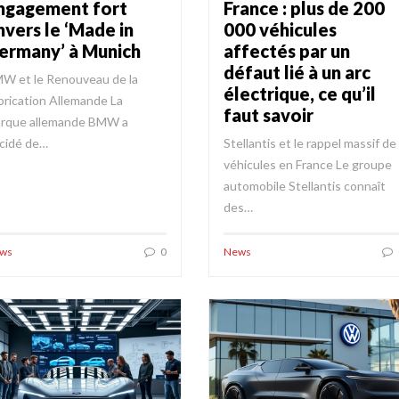
ngagement fort
France : plus de 200
nvers le ‘Made in
000 véhicules
ermany’ à Munich
affectés par un
défaut lié à un arc
W et le Renouveau de la
électrique, ce qu’il
brication Allemande La
faut savoir
rque allemande BMW a
cidé de…
Stellantis et le rappel massif de
véhicules en France Le groupe
automobile Stellantis connaît
des…
ws
0
News