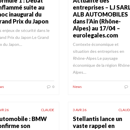
ormule 1 : Débat
Actualité des
nflammé suite au
entreprises – LJ SAR
hoc inaugural du
ALB AUTOMOBILES
rand Prix du Japon
dans l’Ain (Rhône-
Alpes) au 17/04 –
s enjeux de sécurité dans le
eurolegales.com
and Prix du Japon Le Grand
ix du Japon…
Contexte économique et
situation des entreprises en
Rhône-Alpes Le paysage
économique de la région Rhône
Alpes…
ws
0
News
AVR 26
CLAUDE
3 AVR 26
CLAUD
utomobile : BMW
Stellantis lance un
onfirme son
vaste rappel en