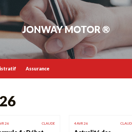
JONWAY MOTOR ®
stratif
Assurance
026
AVR 26
CLAUDE
4 AVR 26
CLAUD