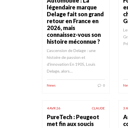
Automobile : La
F
légendaire marque
e
Delage fait son grand
c
retour en France en
G
2026, mais
Le
connaissez-vous son
Gr
histoire méconnue ?
Pr
L'ascension de Delage : une
histoire de passion et
d'innovation En 1905, Louis
Delage, alors…
News
0
Ne
4 AVR 26
CLAUDE
3 
PureTech : Peugeot
A
met fin aux soucis
c