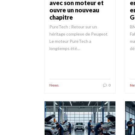
avec son moteur et
e
ouvre un nouveau
e
chapitre
G
PureTech : Retour sur un
BM
héritage complexe de Peugeot
Fa
Le moteur PureTech a
ma
longtemps été…
dé
News
0
Ne