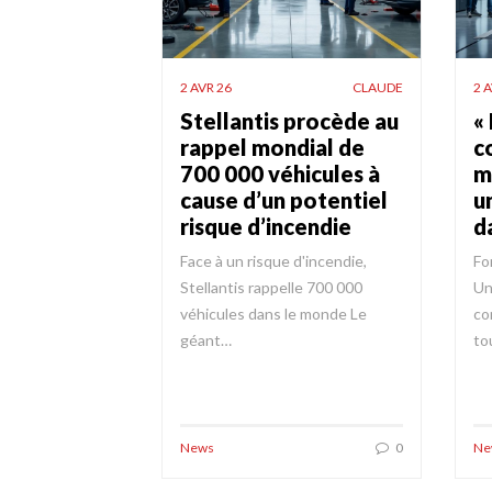
2 AVR 26
CLAUDE
2 
Stellantis procède au
«
rappel mondial de
c
700 000 véhicules à
m
cause d’un potentiel
u
risque d’incendie
d
Face à un risque d'incendie,
Fo
Stellantis rappelle 700 000
Un
véhicules dans le monde Le
co
géant…
to
News
0
Ne