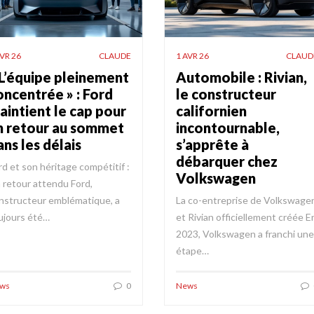
AVR 26
CLAUDE
1 AVR 26
CLAUD
 L’équipe pleinement
Automobile : Rivian,
oncentrée » : Ford
le constructeur
aintient le cap pour
californien
n retour au sommet
incontournable,
ans les délais
s’apprête à
débarquer chez
rd et son héritage compétitif :
Volkswagen
 retour attendu Ford,
nstructeur emblématique, a
La co-entreprise de Volkswage
ujours été…
et Rivian officiellement créée E
2023, Volkswagen a franchi une
étape…
ws
0
News