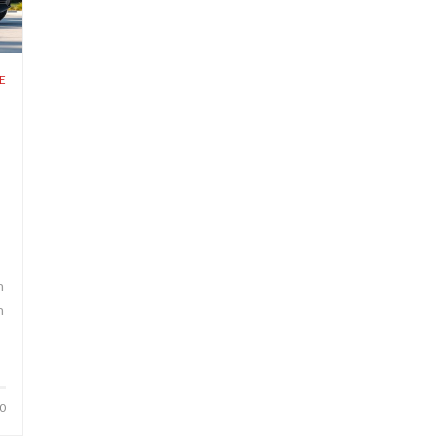
E
n
n
0