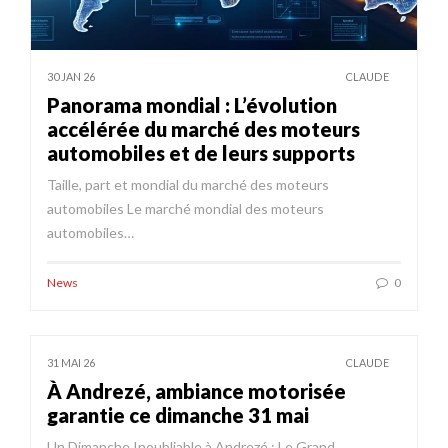
30 JAN 26
CLAUDE
Panorama mondial : L’évolution
accélérée du marché des moteurs
automobiles et de leurs supports
Taille, part et mondial du marché des moteurs
automobiles Le marché mondial des moteurs
automobiles…
News
0
31 MAI 26
CLAUDE
À Andrezé, ambiance motorisée
garantie ce dimanche 31 mai
Un Dimanche Inoubliable à Andrezé : Le Grand