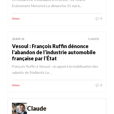
Événement Motorisé Le dimanche 31 mai à…
News
0
28 AVR 26
CLAUDE
Vesoul : François Ruffin dénonce
l’abandon de l’industrie automobile
française par l’État
François Ruffin à Vesoul : un appel à la mobilisation des
salariés de Stellantis Le…
News
0
Claude