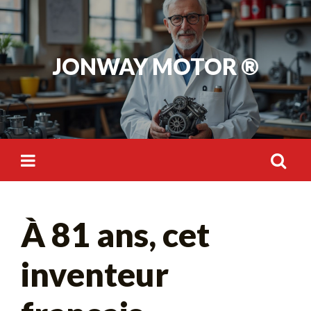
Skip
to
content
JONWAY MOTOR ®
Rechercher :
À 81 ans, cet
inventeur