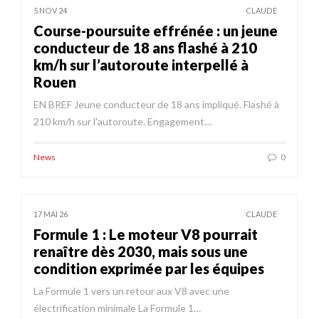
5 NOV 24
CLAUDE
Course-poursuite effrénée : un jeune
conducteur de 18 ans flashé à 210
km/h sur l’autoroute interpellé à
Rouen
EN BREF Jeune conducteur de 18 ans impliqué. Flashé à
210 km/h sur l'autoroute. Engagement…
News
0
17 MAI 26
CLAUDE
Formule 1 : Le moteur V8 pourrait
renaître dès 2030, mais sous une
condition exprimée par les équipes
La Formule 1 vers un retour aux V8 avec une
électrification minimale La Formule 1…