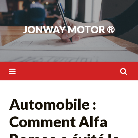
Skip
to
content
JONWAY MOTOR ®
Rechercher :
Automobile :
Comment Alfa