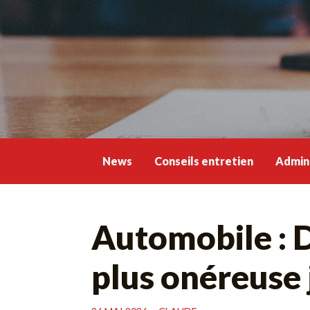
Skip
to
content
News
Conseils entretien
Admini
Automobile : D
plus onéreuse 