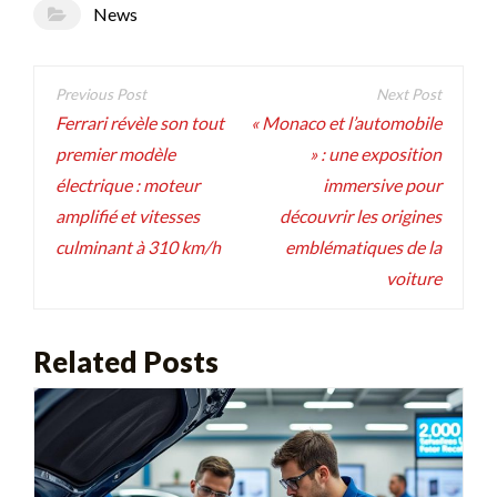
News
Navigation
de
Ferrari révèle son tout
« Monaco et l’automobile
premier modèle
» : une exposition
l’article
électrique : moteur
immersive pour
amplifié et vitesses
découvrir les origines
culminant à 310 km/h
emblématiques de la
voiture
Related Posts