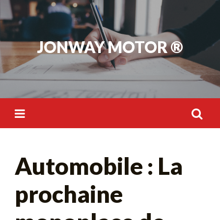
Skip
to
content
JONWAY MOTOR ®
Rechercher :
Automobile : La
prochaine