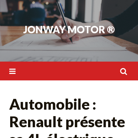
Skip
to
content
JONWAY MOTOR ®
Rechercher :
Automobile :
Renault présente