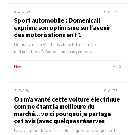
3 AOÛT 26
CLAUDE
Sport automobile : Domenicali
exprime son optimisme sur l’avenir
des motorisations en F1
Domenicali : La F1 et ses choix futurs sur les
motorisations À l’aube d’un changement…
News
0
21 AVR 26
CLAUDE
On m’a vanté cette voiture électrique
comme étant la meilleure du
marché… voici pourquoi je partage
cet avis (avec quelques réserves
La révolution de la voiture électrique : un changement