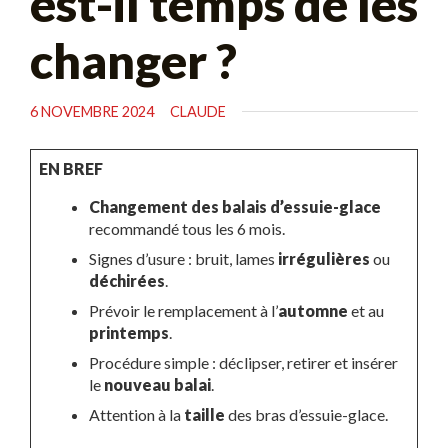
est-il temps de les
changer ?
6 NOVEMBRE 2024
CLAUDE
EN BREF
Changement des balais d’essuie-glace
recommandé tous les 6 mois.
Signes d’usure : bruit, lames
irrégulières
ou
déchirées
.
Prévoir le remplacement à l’
automne
et au
printemps
.
Procédure simple : déclipser, retirer et insérer
le
nouveau balai
.
Attention à la
taille
des bras d’essuie-glace.