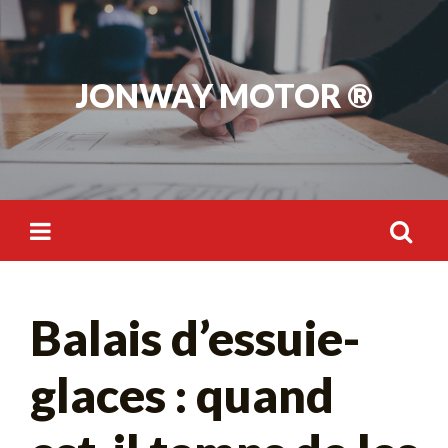
Skip
to
content
JONWAY MOTOR ®
Rechercher :
Balais d’essuie-
glaces : quand