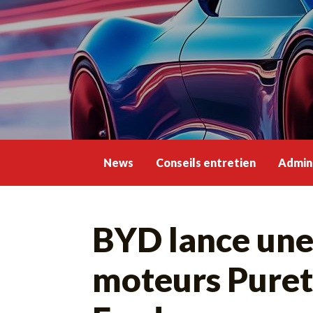
Skip
to
content
News
Conseils entretien
Admini
BYD lance une 
moteurs Purete