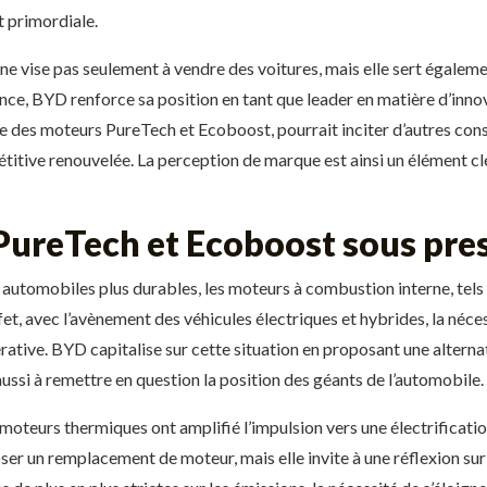
 primordiale.
 ne vise pas seulement à vendre des voitures, mais elle sert égalem
ence, BYD renforce sa position en tant que leader en matière d’innov
te des moteurs PureTech et Ecoboost, pourrait inciter d’autres co
titive renouvelée. La perception de marque est ainsi un élément c
 PureTech et Ecoboost sous pre
s automobiles plus durables, les moteurs à combustion interne, tels
fet, avec l’avènement des véhicules électriques et hybrides, la nécess
ive. BYD capitalise sur cette situation en proposant une alternat
ssi à remettre en question la position des géants de l’automobile.
 moteurs thermiques ont amplifié l’impulsion vers une électrificat
r un remplacement de moteur, mais elle invite à une réflexion sur 