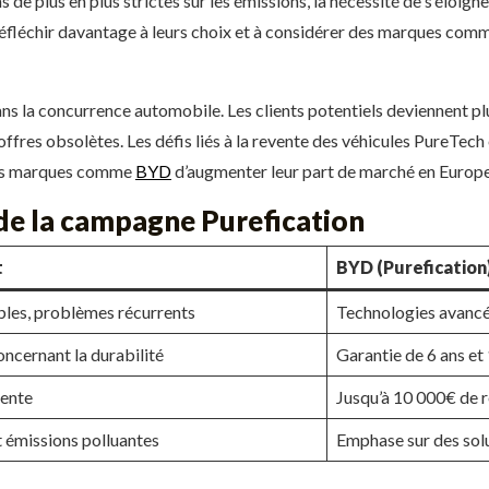
de plus en plus strictes sur les émissions, la nécessité de s’éloig
fléchir davantage à leurs choix et à considérer des marques comme
 la concurrence automobile. Les clients potentiels deviennent plus
offres obsolètes. Les défis liés à la revente des véhicules PureTech
 des marques comme
BYD
d’augmenter leur part de marché en Europe
de la campagne Purefication
t
BYD (Purefication
les, problèmes récurrents
Technologies avancé
ncernant la durabilité
Garantie de 6 ans e
vente
Jusqu’à 10 000€ de r
 émissions polluantes
Emphase sur des solu