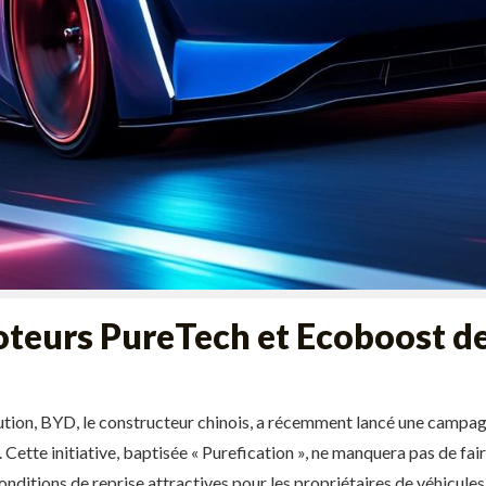
teurs PureTech et Ecoboost de
tion, BYD, le constructeur chinois, a récemment lancé une campag
 Cette initiative, baptisée « Purefication », ne manquera pas de fai
conditions de reprise attractives pour les propriétaires de véhicule