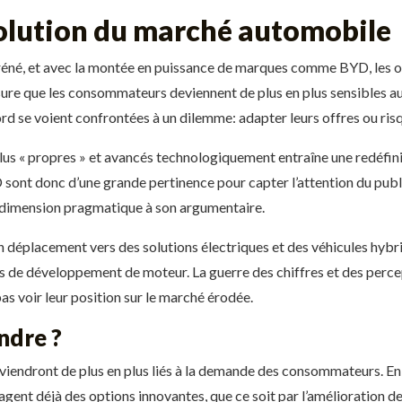
volution du marché automobile
éné, et avec la montée en puissance de marques comme BYD, les obj
sure que les consommateurs deviennent de plus en plus sensibles aux
d se voient confrontées à un dilemme: adapter leurs offres ou risqu
 plus « propres » et avancés technologiquement entraîne une redéfi
nt donc d’une grande pertinence pour capter l’attention du public.
e dimension pragmatique à son argumentaire.
déplacement vers des solutions électriques et des véhicules hybrid
ies de développement de moteur. La guerre des chiffres et des perce
s voir leur position sur le marché érodée.
ndre ?
viendront de plus en plus liés à la demande des consommateurs. En
gent déjà des options innovantes, que ce soit par l’amélioration 