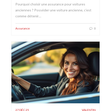
Pourquoi choisir une assurance pour voitures
anciennes ? Posséder une voiture ancienne, c’est
comme détenir…
Assurance
0
27 DÉC 25
VALENTIN