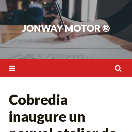
Skip
to
content
JONWAY MOTOR ®
Rechercher :
Cobredia
inaugure un