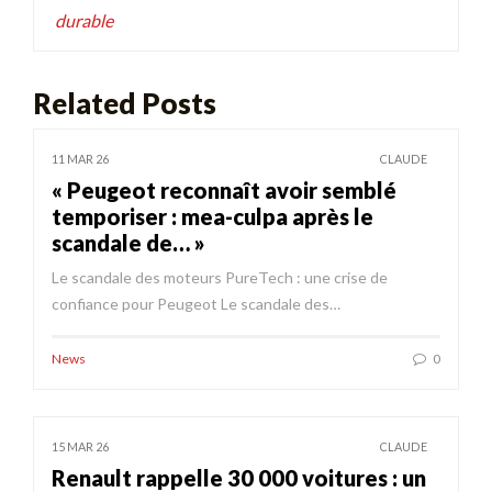
durable
Related Posts
11 MAR 26
CLAUDE
« Peugeot reconnaît avoir semblé
temporiser : mea-culpa après le
scandale de… »
Le scandale des moteurs PureTech : une crise de
confiance pour Peugeot Le scandale des…
News
0
15 MAR 26
CLAUDE
Renault rappelle 30 000 voitures : un