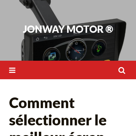
Skip
to
content
JONWAY MOTOR ®
Rechercher :
Comment
sélectionner le