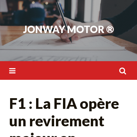
Skip
to
content
JONWAY MOTOR ®
Rechercher :
F1 : La FIA opère
un revirement