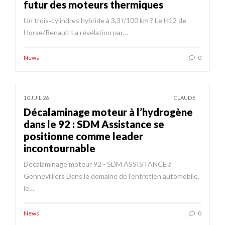
futur des moteurs thermiques
Un trois‑cylindres hybride à 3,3 l/100 km ? Le H12 de
Horse/Renault La révélation par…
News
0
10 JUIL 26
CLAUDE
Décalaminage moteur à l’hydrogène
dans le 92 : SDM Assistance se
positionne comme leader
incontournable
Décalaminage moteur 92 - SDM ASSISTANCE à
Gennevilliers Dans le domaine de l'entretien automobile,
le…
News
0