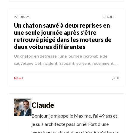
27 JUIN 26
CLAUDE
Un chaton sauvé à deux reprises en
une seule journée après s’être
retrouvé piégé dans les moteurs de
deux voitures différentes
Un chaton en détresse : une journée incroyable de
sauvetage Cet incident frappant, survenu récemment,…
News
0
Claude
Bonjour, je m'appelle Maxime, j'ai 49 ans et
je suis architecte passionné. Fort d'une
expérience riche et diversifiée, je m'efforce