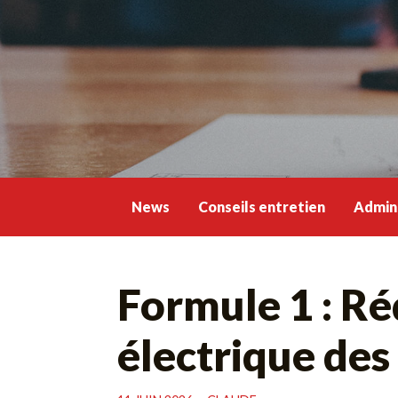
Skip
to
content
News
Conseils entretien
Admini
Formule 1 : Ré
électrique de