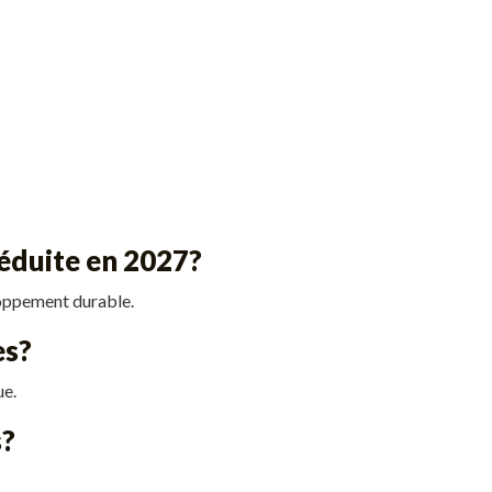
réduite en 2027?
eloppement durable.
es?
ue.
s?