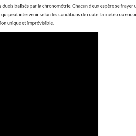
ts duels balisés par la chronométrie. Chacun d’eux espère se fraye
e qui peut intervenir selon les conditions de route, la météo ou enco
on unique et imprévisible.