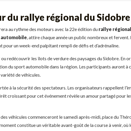
 du rallye régional du Sidobre
brera au rythme des moteurs avec la 22e édition du
rallye régiona
 automobile
, attire chaque année un public nombreux et fervent.
t pour un week-end palpitant rempli de défis et d’adrénaline.
u redécouvrir les îlots de verdure des paysages du Sidobre. En org
on du sport automobile dans la région. Les participants auront à c
variété de véhicules.
ortée à la sécurité des spectateurs. Les organisateurs rappellent l’
térêt croissant pour cet événement révèle un amour partagé pour les
s des véhicules commenceront le samedi après-midi, place du Théro
e moment constitue un véritable avant-goût de la course à venir, où