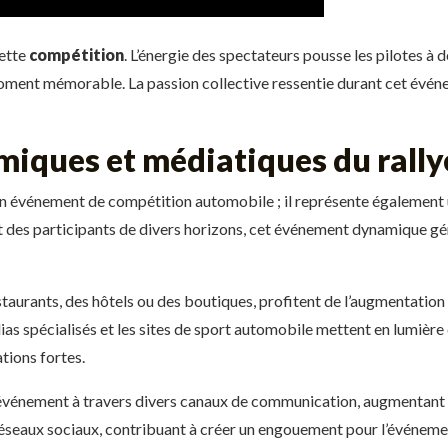
cette
compétition
. L’énergie des spectateurs pousse les pilotes à
ent mémorable. La passion collective ressentie durant cet événem
iques et médiatiques du rally
e un événement de compétition automobile ; il représente égalemen
ant des participants de divers horizons, cet événement dynamique gé
staurants, des hôtels ou des boutiques, profitent de l’augmentatio
 spécialisés et les sites de sport automobile mettent en lumière ce
tions fortes.
’événement à travers divers canaux de communication, augmentant a
 réseaux sociaux, contribuant à créer un engouement pour l’événeme