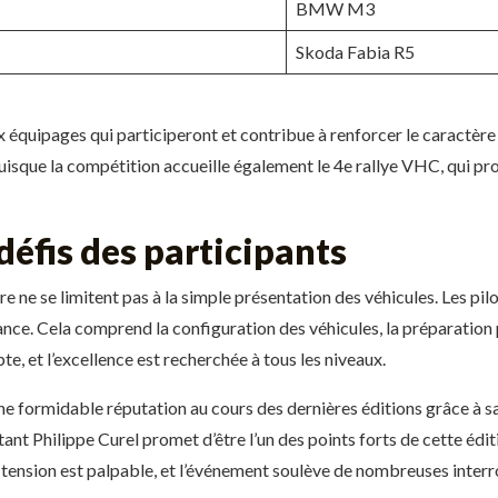
BMW M3
Skoda Fabia R5
ux équipages qui participeront et contribue à renforcer le caractèr
uisque la compétition accueille également le 4e rallye VHC, qui pro
 défis des participants
re ne se limitent pas à la simple présentation des véhicules. Les pil
nce. Cela comprend la configuration des véhicules, la préparation 
, et l’excellence est recherchée à tous les niveaux.
 une formidable réputation au cours des dernières éditions grâce à s
nt Philippe Curel promet d’être l’un des points forts de cette édit
tension est palpable, et l’événement soulève de nombreuses interro