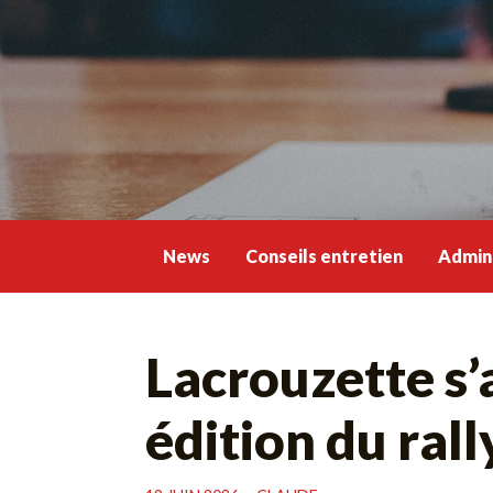
Skip
to
content
News
Conseils entretien
Admini
Lacrouzette s
édition du ral