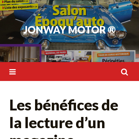
Skip
to
content
JONWAY MOTOR ®
Rechercher :
Les bénéfices de
la lecture d’un