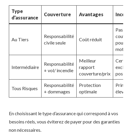
Type
Couverture
Avantages
Inconv
d’assurance
Pas de
Responsabilité
couvert
Au Tiers
Coût réduit
civile seule
pour vo
moto
Meilleur
Certain
Responsabilité
Intermédiaire
rapport
exclusi
+ vol/ incendie
couverture/prix
possibl
Responsabilité
Protection
Prime p
Tous Risques
+ dommages
optimale
élevée
En choisissant le type d’assurance qui correspond à vos
besoins réels, vous éviterez de payer pour des garanties
non nécessaires.