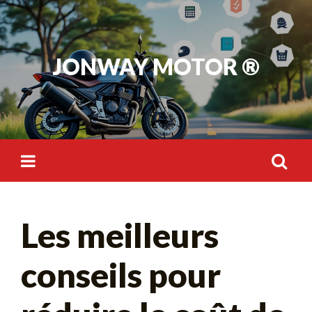
Skip
to
content
JONWAY MOTOR ®
Rechercher :
Les meilleurs
conseils pour