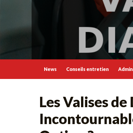
Skip
to
content
News
Conseils entretien
Admini
Les Valises d
Incontournable