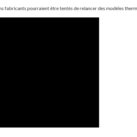
s fabricants pourraient être tentés de relancer des modèles therm