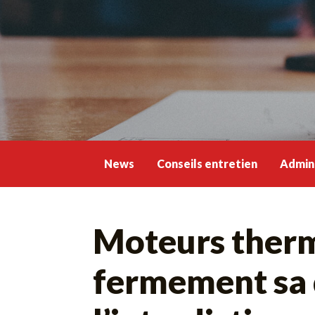
Skip
to
content
News
Conseils entretien
Admini
Moteurs thermi
fermement sa d