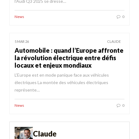
l’Audi Q3 2025 se dresse…
News
0
5 MAR 26
CLAUDE
Automobile : quand l’Europe affronte
la révolution électrique entre défis
locaux et enjeux mondiaux
L'Europe est en mode panique face aux véhicules
électriques La montée des véhicules électriques
représente…
News
0
Claude