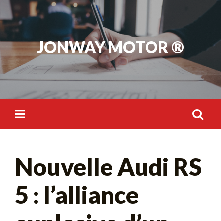
Skip
to
content
JONWAY MOTOR ®
Rechercher :
Nouvelle Audi RS
5 : l’alliance