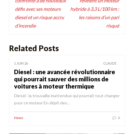
confronté à de nouveaux
révèlent un moteur
l’article
défis avec ses moteurs
hybride à 3,3 L/100 km :
diesel et un risque accru
les raisons d’un pari
d’incendie
risqué
Related Posts
1 JUIN 26
CLAUDE
Diesel : une avancée révolutionnaire
qui pourrait sauver des millions de
voitures à moteur thermique
Diesel : la trouvaille inattendue qui pourrait tout changer
pour ce moteur En dépit des…
News
0