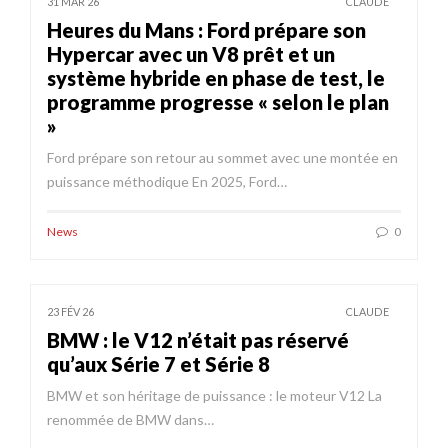
31 MAR 26
CLAUDE
Heures du Mans : Ford prépare son
Hypercar avec un V8 prêt et un
système hybride en phase de test, le
programme progresse « selon le plan
»
Ford prépare son retour au sommet avec une montée en
puissance méthodique En 2025, Ford…
News
0
23 FÉV 26
CLAUDE
BMW : le V12 n’était pas réservé
qu’aux Série 7 et Série 8
BMW et son héritage de puissance : le moteur V12 La
renommée de BMW dans…