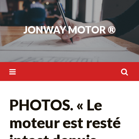
Skip
to
content
JONWAY MOTOR ®
Rechercher :
PHOTOS. « Le
moteur est resté