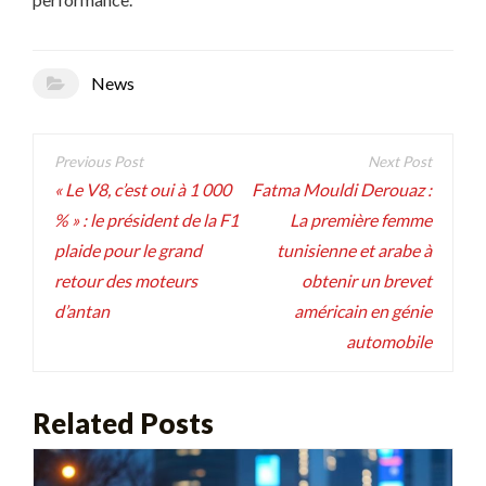
News
Navigation
de
« Le V8, c’est oui à 1 000
Fatma Mouldi Derouaz :
% » : le président de la F1
La première femme
l’article
plaide pour le grand
tunisienne et arabe à
retour des moteurs
obtenir un brevet
d’antan
américain en génie
automobile
Related Posts