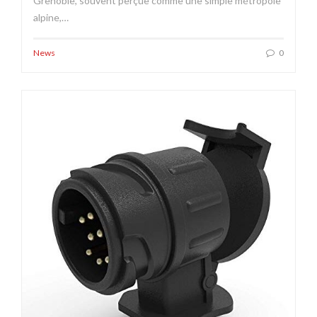
Grenoble, souvent perçue comme une simple métropole
alpine,…
News
0