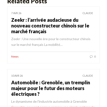
Related Posts
7 AVR 26
CLAUDE
Zeekr : l’arrivée audacieuse du
nouveau constructeur chinois sur le
marché français
Zeekr : Une nouvelle ère pour le constructeur chinois
sur le marché français La mobilité…
News
0
10 AVR 26
CLAUDE
Automobile : Grenoble, un tremplin
majeur pour le futur des moteurs
électriques ?
Le dynamisme de l'industrie automobile à Grenoble