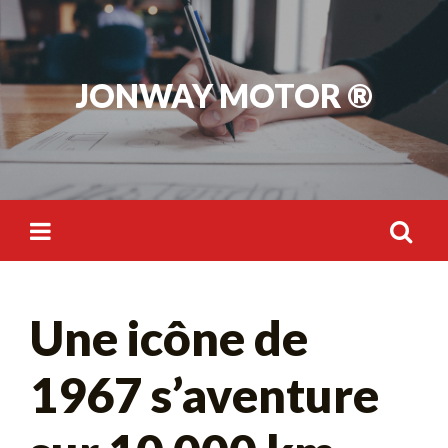
Skip
to
content
JONWAY MOTOR ®
Rechercher :
Une icône de
1967 s’aventure