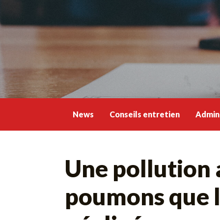
Skip
to
content
News
Conseils entretien
Admini
Une pollution 
poumons que le