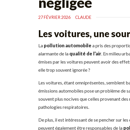
négligée
27 FÉVRIER 2026
CLAUDE
Les voitures, une sour
La
pollution automobile
a pris des proporti
alarmante de la
qualité de l’air
. En milieu urb
émises par les voitures peuvent avoir des effe
elle trop souvent ignorée ?
Les voitures, étant omniprésentes, semblent ba
émissions automobiles pose un problème de sant
souvent plus nocives que celles provenant des mot
pathologies respiratoires.
De plus, il est intéressant de se pencher sur les
peuvent également être responsables de la
po