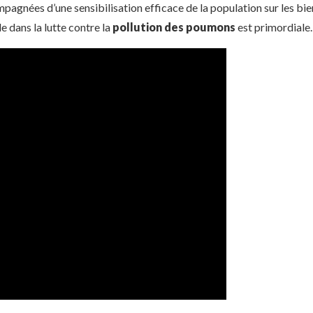
mpagnées d’une sensibilisation efficace de la population sur les bien
e dans la lutte contre la
pollution des poumons
est primordiale.