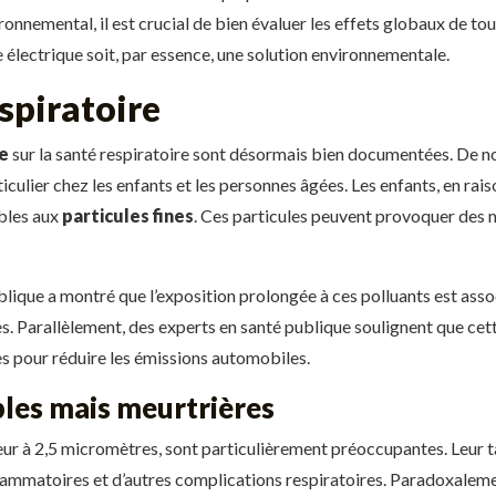
onnemental, il est crucial de bien évaluer les effets globaux de tou
e électrique soit, par essence, une solution environnementale.
espiratoire
e
sur la santé respiratoire sont désormais bien documentées. De 
ticulier chez les enfants et les personnes âgées. Les enfants, en ra
bles aux
particules fines
. Ces particules peuvent provoquer des m
blique a montré que l’exposition prolongée à ces polluants est asso
es. Parallèlement, des experts en santé publique soulignent que ce
es pour réduire les émissions automobiles.
ibles mais meurtrières
érieur à 2,5 micromètres, sont particulièrement préoccupantes. Leur
lammatoires et d’autres complications respiratoires. Paradoxaleme