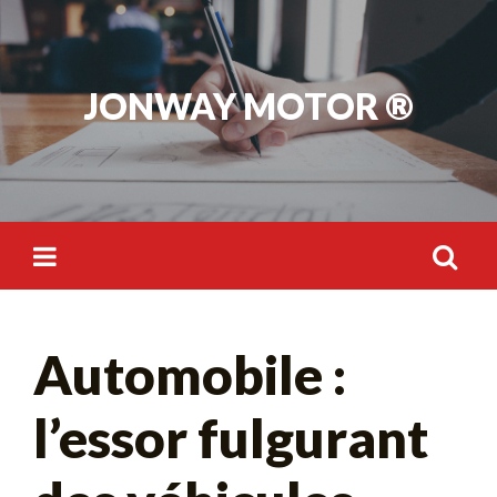
Skip
to
content
JONWAY MOTOR ®
Rechercher :
Automobile :
l’essor fulgurant