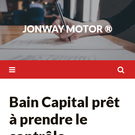
Skip
to
content
JONWAY MOTOR ®
Rechercher :
Bain Capital prêt
à prendre le