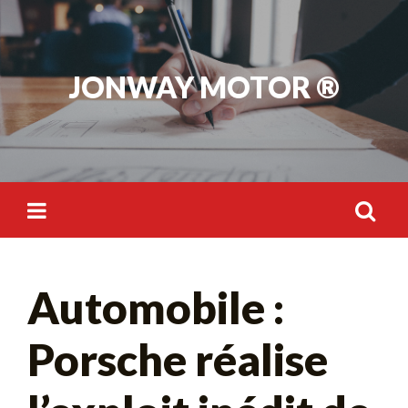
Skip
to
content
JONWAY MOTOR ®
Rechercher :
Automobile :
Porsche réalise