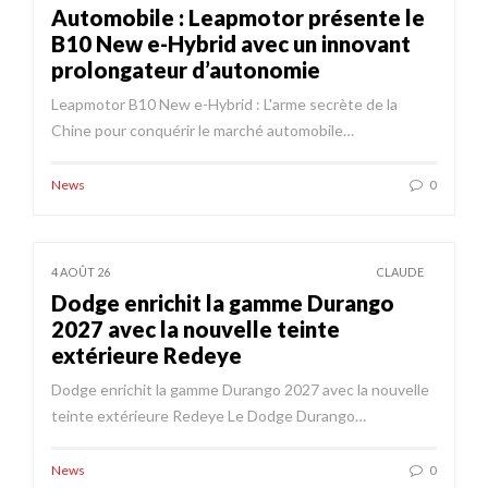
Automobile : Leapmotor présente le
B10 New e-Hybrid avec un innovant
prolongateur d’autonomie
Leapmotor B10 New e-Hybrid : L'arme secrète de la
Chine pour conquérir le marché automobile…
News
0
4 AOÛT 26
CLAUDE
Dodge enrichit la gamme Durango
2027 avec la nouvelle teinte
extérieure Redeye
Dodge enrichit la gamme Durango 2027 avec la nouvelle
teinte extérieure Redeye Le Dodge Durango…
News
0