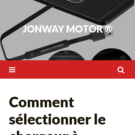
Skip
to
content
JONWAY MOTOR ®
Rechercher :
Comment
sélectionner le