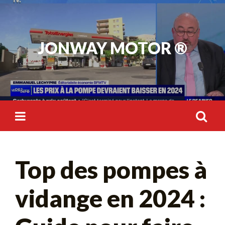
Skip
to
content
JONWAY MOTOR ®
Rechercher :
Top des pompes à
vidange en 2024 :